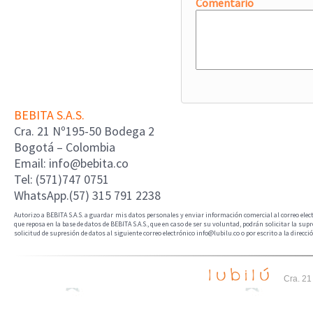
Comentario
BEBITA S.A.S.
Cra. 21 Nº195-50 Bodega 2
Bogotá – Colombia
Email: info@bebita.co
Tel: (571)747 0751
WhatsApp.(57) 315 791 2238
Autorizo a BEBITA S.A.S. a guardar mis datos personales y enviar información comercial al correo elec
que reposa en la base de datos de BEBITA S.A.S., que en caso de ser su voluntad, podrán solicitar la sup
solicitud de supresión de datos al siguiente correo electrónico info@lubilu.co o por escrito a la direc
Cra. 21